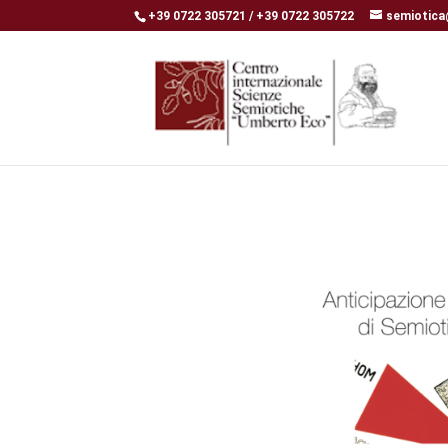
+39 0722 305721 / +39 0722 305722
semiotica