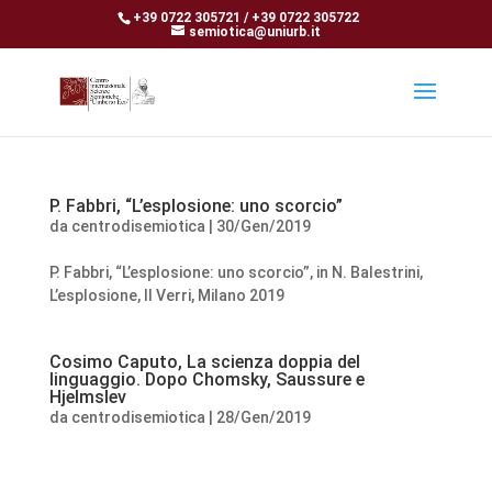
+39 0722 305721 / +39 0722 305722
semiotica@uniurb.it
P. Fabbri, “L’esplosione: uno scorcio”
da
centrodisemiotica
|
30/Gen/2019
P. Fabbri, “L’esplosione: uno scorcio”, in N. Balestrini,
L’esplosione, Il Verri, Milano 2019
Cosimo Caputo, La scienza doppia del
linguaggio. Dopo Chomsky, Saussure e
Hjelmslev
da
centrodisemiotica
|
28/Gen/2019