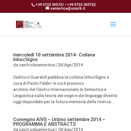
+39 0722 305721 / +39 0722 305722
semiotica@uniurb.it
mercoledì 10 settembre 2014- Collana
InhocSigno
da
centrodisemiotica
|
26/Ago/2014
L’editore Guaraldi pubblica la collana InhocSigno a
cura di Paolo Fabbri in cui il prezioso
archivio del Centro Internazionale di Semiotica e
Linguistica sulla teoria dei segni e dei linguaggi diventa
oggi disponibile per la futura memoria della ricerca...
Convegno AIVS – Urbino settembre 2014 –
PROGRAMMA E ABSTRACTS
da
centrodisemiotica
|
18/Ago/2014