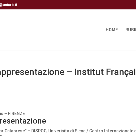
@uniurb.it
HOME
RUBR
appresentazione – Institut Françai
ais – FIRENZE
presentazione
r Calabrese” – DISPOC, Univerisità di Siena / Centro Internazionale d