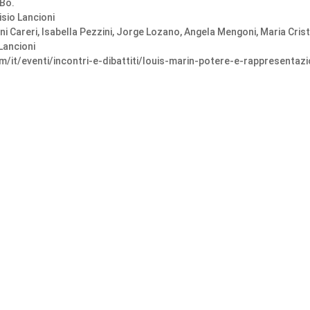
 Bo.
isio Lancioni
ni Careri, Isabella Pezzini, Jorge Lozano, Angela Mengoni, Maria Cris
Lancioni
com/it/eventi/incontri-e-dibattiti/louis-marin-potere-e-rappresentaz